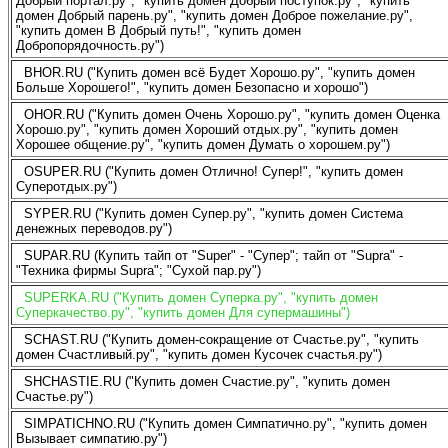
Добрый портал.ру", "купить домен Добрый поступок.ру", "купить
домен Добрый парень.ру", "купить домен Доброе пожелание.ру",
"купить домен В Добрый путь!", "купить домен
Добропорядочность.ру")
BHOR.RU ("Купить домен всё Будет Хорошо.ру", "купить домен
Больше Хорошего!", "купить домен Безопасно и хорошо")
OHOR.RU ("Купить домен Очень Хорошо.ру", "купить домен Оценка
Хорошо.ру", "купить домен Хороший отдых.ру", "купить домен
Хорошее общение.ру", "купить домен Думать о хорошем.ру")
OSUPER.RU ("Купить домен Отлично! Супер!", "купить домен
Суперотдых.ру")
SYPER.RU ("Купить домен Супер.ру", "купить домен Система
денежных переводов.ру")
SUPAR.RU (Купить тайп от "Super" - "Супер"; тайп от "Supra" -
"Техника фирмы Supra"; "Сухой пар.ру")
SUPERKA.RU ("Купить домен Суперка.ру", "купить домен
Суперкачество.ру", "купить домен Для супермашины")
SCHAST.RU ("Купить домен-сокращение от Счастье.ру", "купить
домен Счастливый.ру", "купить домен Кусочек счастья.ру")
SHCHASTIE.RU ("Купить домен Счастие.ру", "купить домен
Счастье.ру")
SIMPATICHNO.RU ("Купить домен Симпатично.ру", "купить домен
Вызывает симпатию.ру")