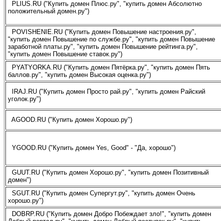
PLIUS.RU ("Купить домен Плюс.ру", "купить домен Абсолютно
положительный домен.ру")
POVISHENIE.RU ("Купить домен Повышение настроения.ру",
"купить домен Повышение по службе.ру", "купить домен Повышение
заработной платы.ру", "купить домен Повышение рейтинга.ру",
"купить домен Повышение ставок.ру")
PYATYORKA.RU ("Купить домен Пятёрка.ру", "купить домен Пять
баллов.ру", "купить домен Высокая оценка.ру")
IRAJ.RU ("Купить домен Просто рай.ру", "купить домен Райский
уголок.ру")
AGOOD.RU ("Купить домен Хорошо.ру")
YGOOD.RU ("Купить домен Yes, Good" - "Да, хорошо")
GUUT.RU ("Купить домен Хорошо.ру", "купить домен Позитивный
домен")
SGUT.RU ("Купить домен Супергут.ру", "купить домен Очень
хорошо.ру")
DOBRP.RU ("Купить домен Добро Побеждает зло!", "купить домен