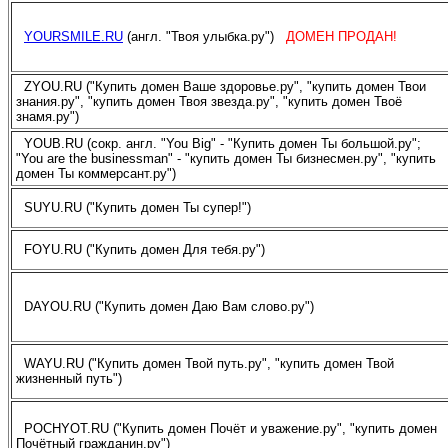
YOURSMILE.RU
(англ. "Твоя улыбка.ру")
ДОМЕН ПРОДАН!
ZYOU.RU ("Купить домен Ваше здоровье.ру", "купить домен Твои
знания.ру", "купить домен Твоя звезда.ру", "купить домен Твоё
знамя.ру")
YOUB.RU (сокр. англ. "You Big" - "Купить домен Ты большой.ру";
"You are the businessman" - "купить домен Ты бизнесмен.ру", "купить
домен Ты коммерсант.ру")
SUYU.RU ("Купить домен Ты супер!")
FOYU.RU ("Купить домен Для тебя.ру")
DAYOU.RU ("Купить домен Даю Вам слово.ру")
WAYU.RU ("Купить домен Твой путь.ру", "купить домен Твой
жизненный путь")
POCHYOT.RU ("Купить домен Почёт и уважение.ру", "купить домен
Почётный гражданин.ру")