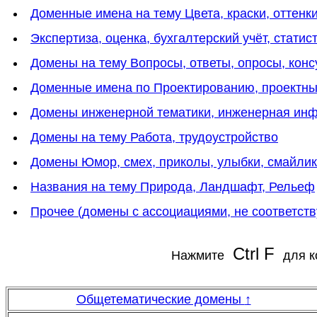
Доменные имена на тему Цвета, краски, оттенки
Экспертиза, оценка, бухгалтерский учёт, статис
Домены на тему Вопросы, ответы, опросы, конс
Доменные имена по Проектированию, проектн
Домены инженерной тематики, инженерная инф
Домены на тему Работа, трудоустройство
Домены Юмор, смех, приколы, улыбки, смайли
Названия на тему Природа, Ландшафт, Рельеф
Прочее (домены с ассоциациями, не соответс
Ctrl F
Нажмите
для к
Общетематические домены
↑