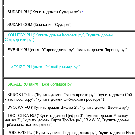
SUDARI.RU ("Купить домен Судари.ру")
*
SUDARI.COM (Компания "Судари")
KOLLEGY.RU ("Купить домен Коллеги.ру", "купить домен
Сотрудники.ру")
EVENLY.RU (англ. "Справедливо.ру", "купить домен Поровну.ру")
LIVESIZE.RU (англ. "Живой размер.ру")
BIGALL.RU (англ. "Всё большое.ру")
SPROSTO.RU ("Купить домен Супер просто.ру", "купить домен Сайт
- это просто.ру", "купить домен Сибирские просторы")
DVOJKA.RU ("Купить домен Цифра 2", "купить домен Двойка.ру")
TROECHKA.RU ("Купить домен Цифра 3", "купить домен Маршрут
номер 3", "купить домен Карта Тройка.ру", "BMW 3", "купить домен
Трёхкомнатная квартира")
PODJEZD.RU ("Купить домен Подъезд дома.ру", "купить домен Наш