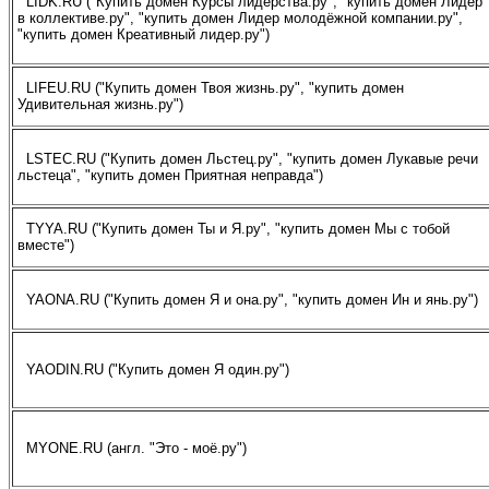
LIDK.RU ("Купить домен Курсы лидерства.ру", "купить домен Лидер
в коллективе.ру", "купить домен Лидер молодёжной компании.ру",
"купить домен Креативный лидер.ру")
LIFEU.RU ("Купить домен Твоя жизнь.ру", "купить домен
Удивительная жизнь.ру")
LSTEC.RU ("Купить домен Льстец.ру", "купить домен Лукавые речи
льстеца", "купить домен Приятная неправда")
TYYA.RU ("Купить домен Ты и Я.ру", "купить домен Мы с тобой
вместе")
YAONA.RU ("Купить домен Я и она.ру", "купить домен Ин и янь.ру")
YAODIN.RU ("Купить домен Я один.ру")
MYONE.RU (англ. "Это - моё.ру")