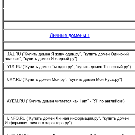
Личные домены
↑
JA1.RU ("Купить домен Я живу один.ру", "купить домен Одинокий
человек", "купить домен Я жадный.ру")
YU1.RU ("Купить домен Ты один.ру", "купить домен Ты первый.ру")
0MY.RU ("Купить домен Мой.ру", "купить домен Моя Русь.ру")
AYEM.RU ("Купить домен читается как I am" - "Я" по английски)
LINFO.RU ("Купить домен Личная информация.ру", "купить домен
Информация личного характера.ру")