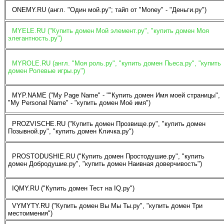
ONEMY.RU (англ. "Один мой.ру"; тайп от "Money" - "Деньги.ру")
MYELE.RU ("Купить домен Мой элемент.ру", "купить домен Моя
элегантность.ру")
MYROLE.RU (англ. "Моя роль.ру", "купить домен Пьеса.ру", "купить
домен Ролевые игры.ру")
MYP.NAME ("My Page Name" - ""Купить домен Имя моей страницы",
"My Personal Name" - "купить домен Моё имя")
PROZVISCHE.RU ("Купить домен Прозвище.ру", "купить домен
Позывной.ру", "купить домен Кличка.ру")
PROSTODUSHIE.RU ("Купить домен Простодушие.ру", "купить
домен Добродушие.ру", "купить домен Наивная доверчивость")
IQMY.RU ("Купить домен Тест на IQ.ру")
VYMYTY.RU ("Купить домен Вы Мы Ты.ру", "купить домен Три
местоимения")