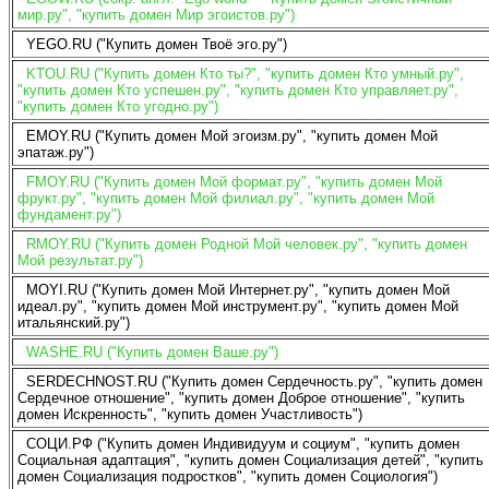
мир.ру", "купить домен Мир эгоистов.ру")
YEGO.RU ("Купить домен Твоё эго.ру")
KTOU.RU ("Купить домен Кто ты?", "купить домен Кто умный.ру",
"купить домен Кто успешен.ру", "купить домен Кто управляет.ру",
"купить домен Кто угодно.ру")
EMOY.RU ("Купить домен Мой эгоизм.ру", "купить домен Мой
эпатаж.ру")
FMOY.RU ("Купить домен Мой формат.ру", "купить домен Мой
фрукт.ру", "купить домен Мой филиал.ру", "купить домен Мой
фундамент.ру")
RMOY.RU ("Купить домен Родной Мой человек.ру", "купить домен
Мой результат.ру")
MOYI.RU ("Купить домен Мой Интернет.ру", "купить домен Мой
идеал.ру", "купить домен Мой инструмент.ру", "купить домен Мой
итальянский.ру")
WASHE.RU ("Купить домен Ваше.ру")
SERDECHNOST.RU ("Купить домен Сердечность.ру", "купить домен
Сердечное отношение", "купить домен Доброе отношение", "купить
домен Искренность", "купить домен Участливость")
СОЦИ.РФ ("Купить домен Индивидуум и социум", "купить домен
Социальная адаптация", "купить домен Социализация детей", "купить
домен Социализация подростков", "купить домен Социология")