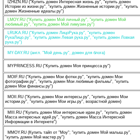
IZHIZN.RU ("Купить домен Интересная жизнь.ру", "купить домен
Истории из жизни.ру", "купить домен Жизненные истории.ру", "купить
домен Жизненные идеалы.ру")
LMOY.RU ("Купить домен Мой личный.ру", "купить домен Мой
любимый.ру", "купить домен Мой лимузин.ру")
LRUKA.RU ("Купить домен ЛицоРука.ру", "купить домен
РукаЛицо.ру", "купить домен Левая рука.ру", "купить домен Ловкая
рука.ру")
MY-DAY.RU (англ. "Мой день.ру", домен для блога)
MYPRINCESS.RU ("Купить домен Моя принцесса.ру")
MOIF.RU ("Купить домен Мои фотки.ру", "купить домен Мои
фотографии.ру", "купить домен Мои любимые фильмы", "купить
домен Мои финансы.ру")
MOII.RU ("Купить домен Мои интересы.ру", "купить домен Мои
истории.ру", "купить домен Мои игры.ру", возрастной домен)
MIII.RU ("Купить домен Мои интересные идеи.ру", "купить домен
Масса интересных идей.ру", "купить домен Масса Интересной
Информации в Интернете")
MMOY.RU (Купить тайп от "Moy"; "купить домен Мой малыш.ру",
"купить домен Мой мастер.ру")