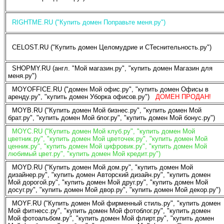
RIGHTME.RU ("Купить домен Поправьте меня.ру")
CELOST.RU ("Купить домен Целомудрие и СТеснительность.ру")
SHOPMY.RU (англ. "Мой магазин.ру", "купить домен Магазин для
меня.ру")
MOYOFFICE.RU ("домен Мой офис.ру", "купить домен Офисы в
аренду.ру", "купить домен Уборка офисов.ру")
ДОМЕН ПРОДАН!
MOYB.RU ("Купить домен Мой бизнес.ру", "купить домен Мой
брат.ру", "купить домен Мой блог.ру", "купить домен Мой бонус.ру")
MOYC.RU ("Купить домен Мой клуб.ру", "купить домен Мой
цветник.ру", "купить домен Мой цветочек.ру", "купить домен Мой
ценник.ру", "купить домен Мой цифровик.ру", "купить домен Мой
любимый цвет.ру", "купить домен Мой кредит.ру")
MOYD.RU ("Купить домен Мой дом.ру", "купить домен Мой
дизайнер.ру", "купить домен Авторский дизайн.ру", "купить домен
Мой дорогой.ру", "купить домен Мой друг.ру", "купить домен Мой
досуг.ру", "купить домен Мой двор.ру", "купить домен Мой декор.ру")
MOYF.RU ("Купить домен Мой фирменный стиль.ру", "купить домен
Мой фитнесс.ру", "купить домен Мой фотоблог.ру", "купить домен
Мой фотоальбом.ру", "купить домен Мой флирт.ру", "купить домен