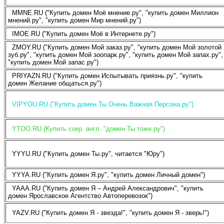
MMNE.RU ("Купить домен Моё мнение.ру", "купить домен Миллион
мнений.ру", "купить домен Мир мнений.ру")
IMOE.RU ("Купить домен Моё в Интернете.ру")
ZMOY.RU ("Купить домен Мой заказ.ру", "купить домен Мой золотой
зуб.ру", "купить домен Мой зоопарк.ру", "купить домен Мой запах.ру",
"купить домен Мой запас.ру")
PRIYAZN.RU ("Купить домен Испытывать приязнь.ру", "купить
домен Желание общаться.ру")
VIPYOU.RU ("Купить домен Ты Очень Важная Персона.ру")
YTOO.RU (Купить сокр. англ. "домен Ты тоже.ру")
YYYU.RU ("Купить домен Ты.ру", читается "Юру")
YYYA.RU ("Купить домен Я.ру", "купить домен Личный домен")
YAAA.RU ("Купить домен Я – Андрей Александрович", "купить
домен Ярославское Агентство Автоперевозок")
YAZV.RU ("Купить домен Я - звезда!", "купить домен Я - зверь!")