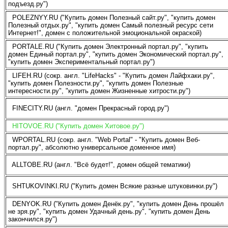
подъезд.ру")
POLEZNYY.RU ("Купить домен Полезный сайт.ру", "купить домен
Полезный отдых.ру", "купить домен Самый полезный ресурс сети
Интернет!", домен с положительной эмоциональной окраской)
PORTALE.RU ("Купить домен Электронный портал.ру", "купить
домен Единый портал.ру", "купить домен Экономический портал.ру",
"купить домен Экспериментальный портал.ру")
LIFEH.RU (сокр. англ. "LifeHacks" - "Купить домен Лайфхаки.ру",
"купить домен Полезности.ру", "купить домен Полезные
интересности.ру", "купить домен Жизненные хитрости.ру")
FINECITY.RU (англ. "домен Прекрасный город.ру")
HITOVOE.RU ("Купить домен Хитовое.ру")
WPORTAL.RU (сокр. англ. "Web Portal" - "Купить домен Веб-
портал.ру", абсолютно универсальное доменное имя)
ALLTOBE.RU (англ. "Всё будет!", домен общей тематики)
SHTUKOVINKI.RU ("Купить домен Всякие разные штуковинки.ру")
DENYOK.RU ("Купить домен Денёк.ру", "купить домен День прошёл
не зря.ру", "купить домен Удачный день.ру", "купить домен День
закончился.ру")