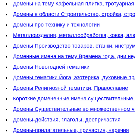
Домены на тему Кафельная плитка, тротуарная
Домены в области Строительство, стройка, стр
Домены про Технику и технологии
Металлоизделия, металлообработка, ковка, а
Домены Производство товаров, станки, инстру
Доменные имена на тему Времена года, дни нед
Домены Новогодней тематики
Домены тематики Йога, эзотерика, духовные пр
Домены Религиозной тематики, Православие
Короткие домененные имена существительные 
Домены Существительные во множественном ч
Домены-действия, глаголы, деепричастия
Домены-прилагательные, причастия, наречия